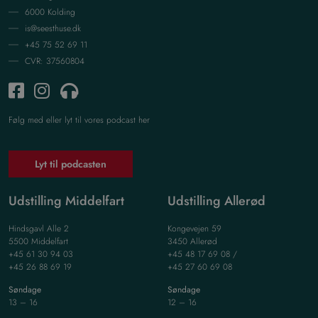
6000 Kolding
is@seesthuse.dk
+45 75 52 69 11
CVR: 37560804
Følg med eller lyt til vores podcast her
Lyt til podcasten
Udstilling Middelfart
Udstilling Allerød
Hindsgavl Alle 2
Kongevejen 59
5500 Middelfart
3450 Allerød
+45 61 30 94 03
+45 48 17 69 08 /
+45 26 88 69 19
+45 27 60 69 08
Søndage
Søndage
13 – 16
12 – 16