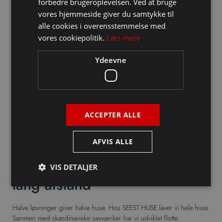
forbedre brugeroplevelsen. Ved at bruge
vores hjemmeside giver du samtykke til
alle cookies i overensstemmelse med
vores cookiepolitik.
Læs mere
Ydeevne
ACCEPTER ALLE
AFVIS ALLE
INGEN HALVE LØSNINGER
SEEST HUSE kan kendes på
VIS DETALJER
lang afstand
Halve løsninger giver halve huse. Hos SEEST HUSE laver vi hele huse.
Sammen med skandinaviske savværker har vi udviklet flotte