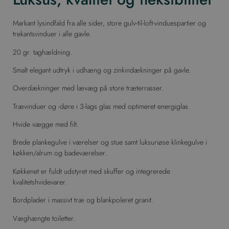
Markant lysindfald fra alle sider, store gulv-til-loft-vinduespartier og
trekantsvinduer i alle gavle.
20 gr. taghældning.
Smalt elegant udtryk i udhæng og zinkindækninger på gavle.
Overdækninger med lævæg på store træterrasser.
Trævinduer og -døre i 3-lags glas med optimeret energiglas.
Hvide vægge med filt.
Brede plankegulve i værelser og stue samt luksuriøse klinkegulve i
køkken/alrum og badeværelser.
Køkkenet er fuldt udstyret med skuffer og integrerede
kvalitetshvidevarer.
Bordplader i massivt træ og blankpoleret granit.
Væghængte toiletter.