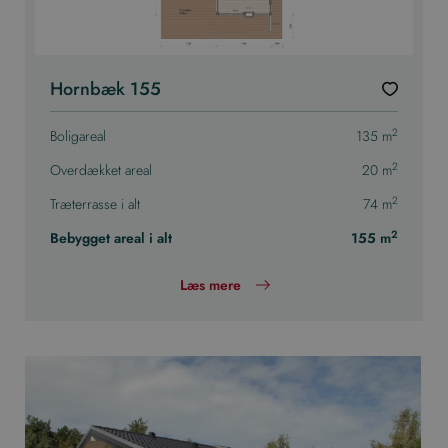
Hornbæk 155
2
Boligareal
135 m
2
Overdækket areal
20 m
2
Træterrasse i alt
74 m
2
Bebygget areal i alt
155 m
Læs mere