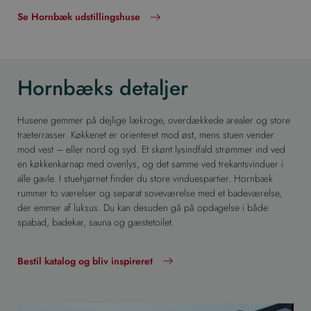
Se Hornbæk udstillingshuse
Hornbæks detaljer
Husene gemmer på dejlige lækroge, overdækkede arealer og store
træterrasser. Køkkenet er orienteret mod øst, mens stuen vender
mod vest – eller nord og syd. Et skønt lysindfald strømmer ind ved
en køkkenkarnap med ovenlys, og det samme ved trekantsvinduer i
alle gavle. I stuehjørnet finder du store vinduespartier. Hornbæk
rummer to værelser og separat soveværelse med et badeværelse,
der emmer af luksus. Du kan desuden gå på opdagelse i både
spabad, badekar, sauna og gæstetoilet.
Bestil katalog og bliv inspireret