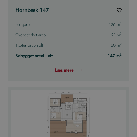
Hornbæk 147
2
Boligareal
126 m
2
Overdækket areal
21 m
2
Træterrasse i alt
60 m
2
Bebygget areal i alt
147 m
Læs mere