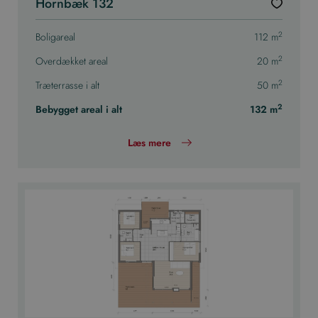
Hornbæk 132
2
Boligareal
112 m
2
Overdækket areal
20 m
2
Træterrasse i alt
50 m
2
Bebygget areal i alt
132 m
Læs mere