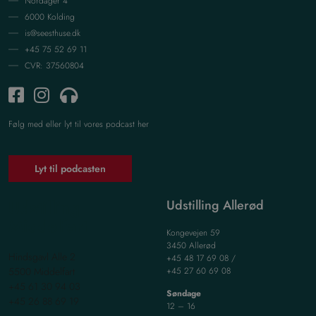
Nordager 4
6000 Kolding
is@seesthuse.dk
+45 75 52 69 11
CVR: 37560804
Følg med eller lyt til vores podcast her
Lyt til podcasten
Udstilling
Udstilling Allerød
Middelfart
Kongevejen 59
3450 Allerød
Hindsgavl Alle 2
+45 48 17 69 08 /
5500 Middelfart
+45 27 60 69 08
+45 61 30 94 03
Søndage
+45 26 88 69 19
12 – 16