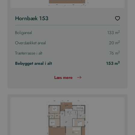
Hornbæk 153
2
Boligareal
133 m
2
Overdækket areal
20 m
2
Træterrasse i alt
76 m
2
Bebygget areal i alt
153 m
Læs mere