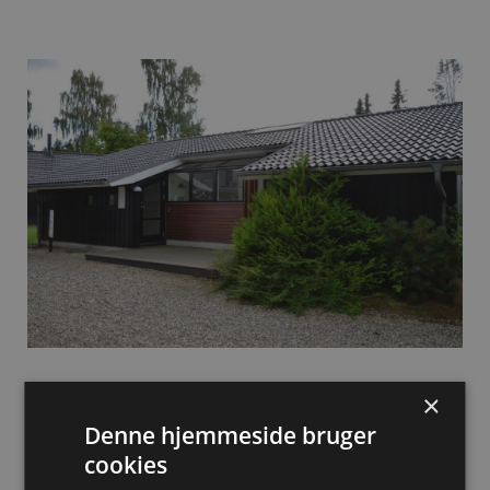
×
Denne hjemmeside bruger
cookies
Inspiration fra Hornbæk