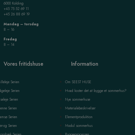
6000 Kolding
+45 75 52 69 11
+45 26 88 69 19
Mandag – torsdag
8 – 16
Fredag
8 – 14
Vores fritidshuse
Information
illeleje Serien
Om SEEST HUSE
ågeleje Serien
Hvad koster det at bygge et sommerhus?
iseleje Serien
Nye sommerhuse
enne Serien
Materialebeskrivelser
amsø Serien
Elementproduktion
ørvig Serien
Modul sommerhus
ornbæk Serien
Byggeprocessen