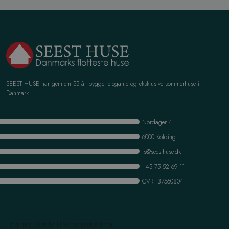
SEEST HUSE har gennem 55 år bygget elegante og eksklusive sommerhuse i
Danmark
Nordager 4
6000 Kolding
is@seesthuse.dk
+45 75 52 69 11
CVR: 37560804
Følg med eller lyt til vores podcast her