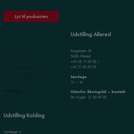
Lyt til podcasten
Udstilling
Udstilling Allerød
Middelfart
Kongevejen 59
3450 Allerød
Hindsgavl Alle 2
+45 48 17 69 08 /
5500 Middelfart
+45 27 60 69 08
+45 61 30 94 03
Søndage
+45 26 88 69 19
12 – 16
Søndage
Udenfor åbningstid – kontakt
13 – 16
Per Kryger: 27 60 69 08
Udstilling Kolding
Nordager 4