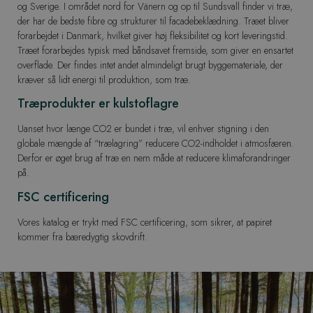
og Sverige. I området nord for Vänern og op til Sundsvall finder vi træ,
der har de bedste fibre og strukturer til facadebeklædning. Træet bliver
forarbejdet i Danmark, hvilket giver høj fleksibilitet og kort leveringstid.
Træet forarbejdes typisk med båndsavet fremside, som giver en ensartet
overflade. Der findes intet andet almindeligt brugt byggemateriale, der
kræver så lidt energi til produktion, som træ.
Træprodukter er kulstoflagre
Uanset hvor længe CO2 er bundet i træ, vil enhver stigning i den
globale mængde af “trælagring” reducere CO2-indholdet i atmosfæren.
Derfor er øget brug af træ en nem måde at reducere klimaforandringer
på.
FSC certificering
Vores katalog er trykt med FSC certificering, som sikrer, at papiret
kommer fra bæredygtig skovdrift.