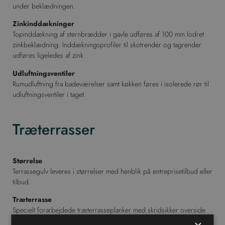
under beklædningen.
Zinkinddækninger
Topinddækning af sternbrædder i gavle udføres af 100 mm lodret
zinkbeklædning. Inddækningsprofiler til skotrender og tagrender
udføres ligeledes af zink.
Udluftningsventiler
Rumudluftning fra badeværelser samt køkken føres i isolerede rør til
udluftningsventiler i taget.
Træterrasser
Størrelse
Terrassegulv leveres i størrelser med henblik på entreprisetilbud eller
tilbud.
Træterrasse
Specielt forarbejdede træterrasseplanker med skridsikker overside
leveres i dimision 28 x 145 mm terrassebrædder med riller i brun