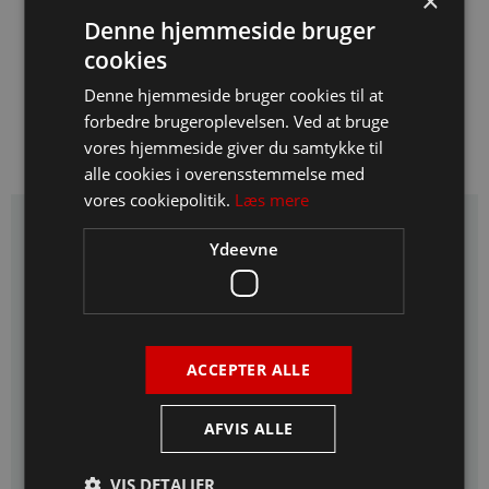
×
imprægnering. Afgrænsning af terrasse sker med lodret
Denne hjemmeside bruger
terrassebræt. Til montering anvendes rustfrie skruer.
cookies
Underkonstruktion opbygges af trykimprægnerede bjælker i
dimission 45 x 150 mm. Træterrassen opbygges på støbt
Denne hjemmeside bruger cookies til at
fundamentsvanger. Som tilvalg kan træterrasser leveres i ædeltræ,
forbedre brugeroplevelsen. Ved at bruge
hårdt træ.
vores hjemmeside giver du samtykke til
alle cookies i overensstemmelse med
vores cookiepolitik.
Læs mere
Ydeevne
Materialebeskrivelser
Byggegrund og ansøgning
Husets konstruktion
ACCEPTER ALLE
Vinduer, døre og glasarbejder
AFVIS ALLE
Tagkonstruktion og terrasse
Indvendigt udseende
VIS DETALJER