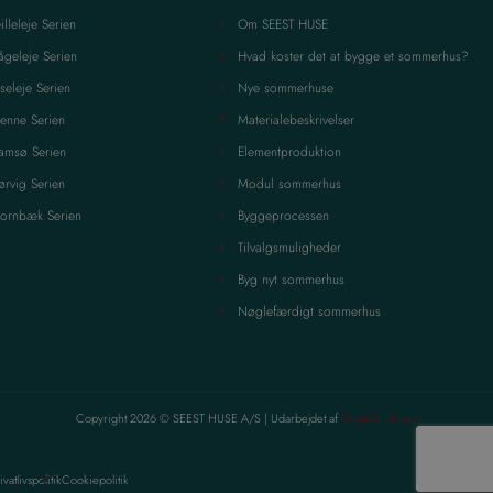
illeleje Serien
Om SEEST HUSE
ågeleje Serien
Hvad koster det at bygge et sommerhus?
iseleje Serien
Nye sommerhuse
enne Serien
Materialebeskrivelser
amsø Serien
Elementproduktion
ørvig Serien
Modul sommerhus
ornbæk Serien
Byggeprocessen
Tilvalgsmuligheder
Byg nyt sommerhus
Nøglefærdigt sommerhus
Copyright 2026 © SEEST HUSE A/S | Udarbejdet af
Graphic House
ivatlivspolitik
Cookiepolitik