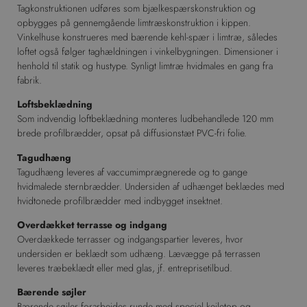
Tagkonstruktionen udføres som bjælkespærskonstruktion og
opbygges på gennemgående limtræskonstruktion i kippen.
Vinkelhuse konstrueres med bærende kehl-spær i limtræ, således
loftet også følger taghældningen i vinkelbygningen. Dimensioner i
henhold til statik og hustype. Synligt limtræ hvidmales en gang fra
fabrik.
Loftsbeklædning
Som indvendig loftbeklædning monteres ludbehandlede 120 mm
brede profilbrædder, opsat på diffusionstæt PVC-fri folie.
Tagudhæng
Tagudhæng leveres af vaccumimprægnerede og to gange
hvidmalede sternbrædder. Undersiden af udhænget beklædes med
hvidtonede profilbrædder med indbygget insektnet.
Overdækket terrasse og indgang
Overdækkede terrasser og indgangspartier leveres, hvor
undersiden er beklædt som udhæng. Lævægge på terrassen
leveres træbeklædt eller med glas, jf. entreprisetilbud.
Bærende søjler
Bærende søjler forarbejdes runde med speciel kejletop og