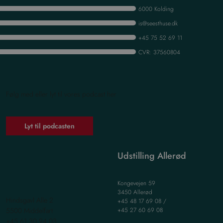
6000 Kolding
is@seesthuse.dk
+45 75 52 69 11
CVR: 37560804
Følg med eller lyt til vores podcast her
Lyt til podcasten
Udstilling
Udstilling Allerød
Middelfart
Kongevejen 59
3450 Allerød
Hindsgavl Alle 2
+45 48 17 69 08 /
5500 Middelfart
+45 27 60 69 08
+45 61 30 94 03